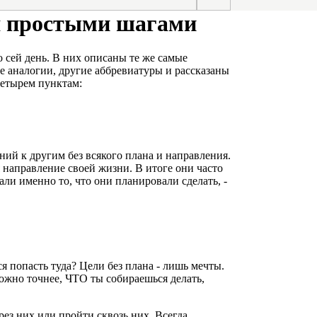
мя простыми шагами
 сей день. В них описаны те же самые
е аналогии, другие аббревиатуры и рассказаны
 четырем пунктам:
ий к другим без всякого плана и направления.
 направление своей жизни. В итоге они часто
али именно то, что они планировали сделать, -
я попасть туда? Цели без плана - лишь мечты.
ожно точнее, ЧТО ты собираешься делать,
рез них или пройти сквозь них. Всегда