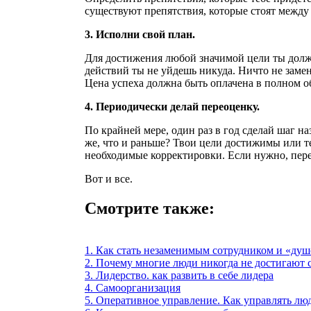
существуют препятствия, которые стоят между 
3. Исполни свой план.
Для достижения любой значимой цели ты долже
действий ты не уйдешь никуда. Ничто не замен
Цена успеха должна быть оплачена в полном о
4. Периодически делай переоценку.
По крайней мере, один раз в год сделай шаг на
же, что и раньше? Твои цели достижимы или те
необходимые корректировки. Если нужно, пер
Вот и все.
Смотрите также:
1. Как стать незаменимым сотрудником и «душ
2. Почему многие люди никогда не достигают 
3. Лидерство. как развить в себе лидера
4. Самоорганизация
5. Оперативное управление. Как управлять лю