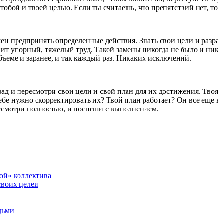
тобой и твоей целью. Если ты считаешь, что препятствий нет, то
н предпринять определенные действия. Знать свои цели и разра
ит упорный, тяжелый труд. Такой замены никогда не было и нико
бъеме и заранее, и так каждый раз. Никаких исключений.
зад и пересмотри свои цели и свой план для их достижения. Тво
бе нужно скорректировать их? Твой план работает? Он все еще в
есмотри полностью, и поспеши с выполнением.
ой» коллектива
своих целей
дьми