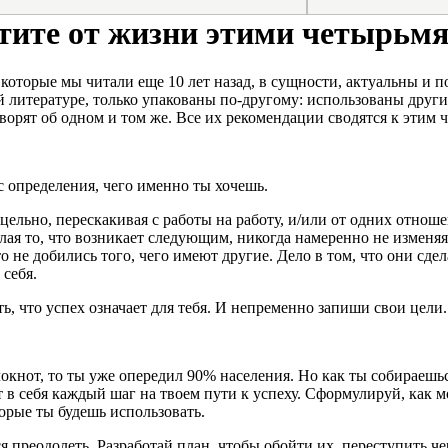
хотите от жизни этими четырь
оторые мы читали еще 10 лет назад, в сущности, актуальны и по
й литературе, только упакованы по-другому: использованы други
оворят об одном и том же. Все их рекомендации сводятся к этим
с определения, чего именно ты хочешь.
льно, перескакивая с работы на работу, и/или от одних отношен
лая то, что возникает следующим, никогда намеренно не изменяя
 не добились того, чего имеют другие. Дело в том, что они сдел
 себя.
ь, что успех означает для тебя. И непременно запиши свои цели.
локнот, то ты уже опередил 90% населения. Но как ты собираешьс
 в себя каждый шаг на твоем пути к успеху. Сформулируй, как м
рые ты будешь использовать.
я преодолеть. Разработай план, чтобы обойти их, переступить че