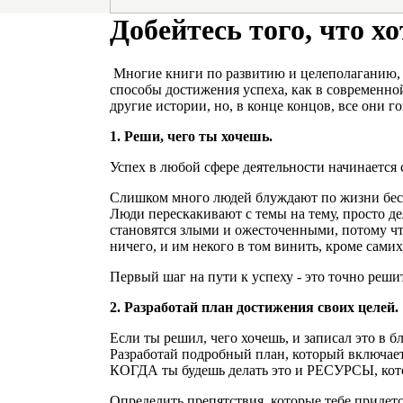
Добейтесь того, что 
Многие книги по развитию и целеполаганию, к
способы достижения успеха, как в современно
другие истории, но, в конце концов, все они г
1. Реши, чего ты хочешь.
Успех в любой сфере деятельности начинается 
Слишком много людей блуждают по жизни бесце
Люди перескакивают с темы на тему, просто де
становятся злыми и ожесточенными, потому что
ничего, и им некого в том винить, кроме самих
Первый шаг на пути к успеху - это точно решит
2. Разработай план достижения своих целей.
Если ты решил, чего хочешь, и записал это в б
Разработай подробный план, который включает
КОГДА ты будешь делать это и РЕСУРСЫ, кото
Определить препятствия, которые тебе придетс